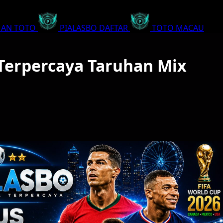
MAN TOTO
PIALASBO DAFTAR
TOTO MACAU
 Terpercaya Taruhan Mix