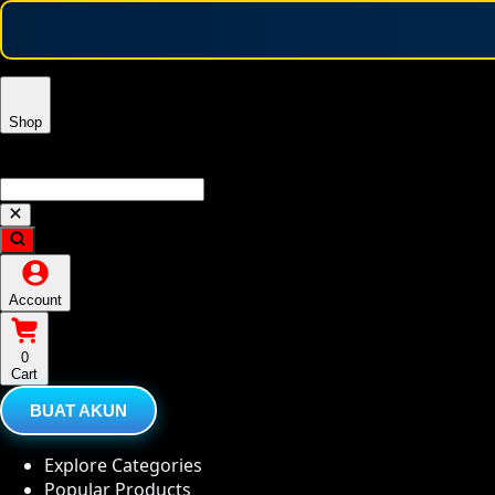
Shop
Account
0
Cart
BUAT AKUN
Explore Categories
Popular Products