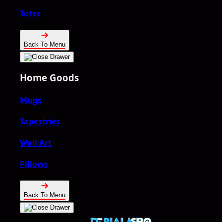
Totes
Back To Menu
Home Goods
Mugs
Tapestries
Wall Art
Pillows
Back To Menu