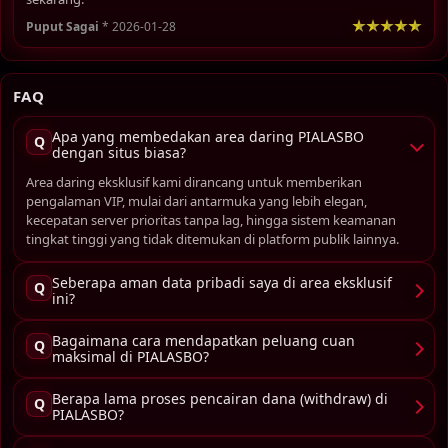
Puput Sagai
* 2026-01-28
FAQ
Apa yang membedakan area daring PIALASBO
Q
dengan situs biasa?
Area daring eksklusif kami dirancang untuk memberikan
pengalaman VIP, mulai dari antarmuka yang lebih elegan,
kecepatan server prioritas tanpa lag, hingga sistem keamanan
tingkat tinggi yang tidak ditemukan di platform publik lainnya.
Seberapa aman data pribadi saya di area eksklusif
Q
ini?
Bagaimana cara mendapatkan peluang cuan
Q
maksimal di PIALASBO?
Berapa lama proses pencairan dana (withdraw) di
Q
PIALASBO?