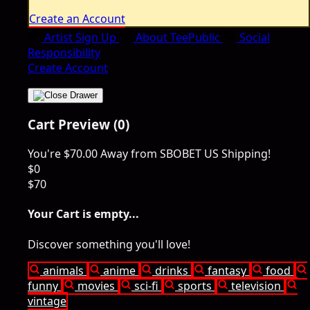
Create an Account
Artist Sign Up
About TeePublic
Social
Responsibility
Create Account
Cart Preview (0)
You're
$70.00
Away from
SBOBET US Shipping!
$0
$70
Your Cart is empty...
Discover something you'll love!
animals
anime
drinks
fantasy
food
funny
movies
sci-fi
sports
television
vintage