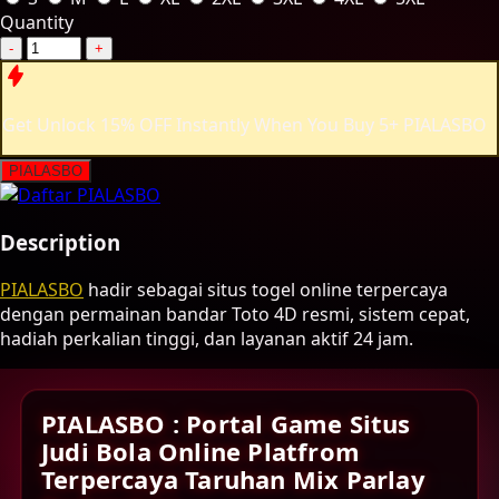
Quantity
-
+
Get
Unlock 15%
OFF Instantly When You Buy
5+ PIALASBO
PIALASBO
Description
PIALASBO
hadir sebagai situs togel online terpercaya
dengan permainan bandar Toto 4D resmi, sistem cepat,
hadiah perkalian tinggi, dan layanan aktif 24 jam.
PIALASBO : Portal Game Situs
Judi Bola Online Platfrom
Terpercaya Taruhan Mix Parlay