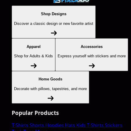
Shop Designs
Discover a classic design or new favorite artist
Apparel
Accessories
Shop for Adults & Kids
Express yourself with stickers and more
Home Goods
Decorate with pillows, tapestries, and more
Popular Products
T-Shirts
Shorts
Hoodies
Hats
Kids T-Shirts
Stickers