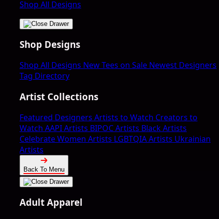
Shop All Designs
Shop Designs
Shop All Designs
New Tees on Sale
Newest Designers
Tag Directory
Artist Collections
Featured Designers
Artists to Watch
Creators to
Watch
AAPI Artists
BIPOC Artists
Black Artists
Celebrate Women Artists
LGBTQIA Artists
Ukrainian
Artists
Back To Menu
Adult Apparel