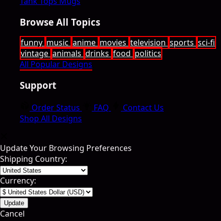
Tank Tops
Mugs
Browse All Topics
funny
music
anime
movies
television
sports
sci-fi
vintage
animals
drinks
food
politics
All Popular Designs
Support
Order Status
FAQ
Contact Us
Shop All Designs
Update Your Browsing Preferences
Shipping Country:
Currency:
Cancel