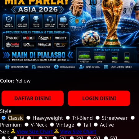
Color:
Yellow
DAFTAR DISINI
LOGIN DISINI
Style
Classic
Heavyweight
Tri-Blend
Streetwear
Premium
V-Neck
Vintage
Tall
Active
Size
View Size Chart
View Size Chart
S
M
L
XL
2XL
3XL
4XL
5XL