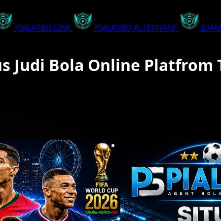
PIALASBO LINK
PIALASBO ALTERNATIF
IDA
s Judi Bola Online Platfrom