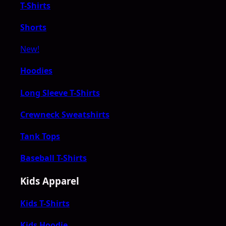
T-Shirts
Shorts
New!
Hoodies
Long Sleeve T-Shirts
Crewneck Sweatshirts
Tank Tops
Baseball T-Shirts
Kids Apparel
Kids T-Shirts
Kids Hoodie