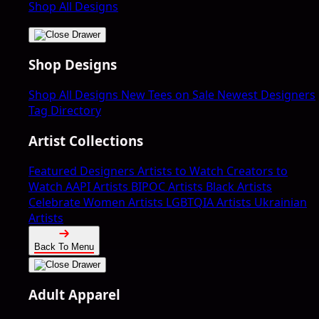
Shop All Designs
Shop Designs
Shop All Designs
New Tees on Sale
Newest Designers
Tag Directory
Artist Collections
Featured Designers
Artists to Watch
Creators to
Watch
AAPI Artists
BIPOC Artists
Black Artists
Celebrate Women Artists
LGBTQIA Artists
Ukrainian
Artists
Back To Menu
Adult Apparel