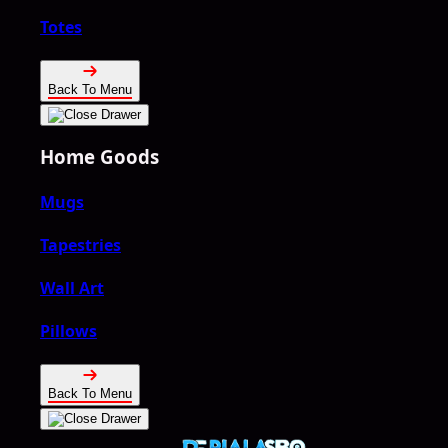
Totes
Back To Menu
Home Goods
Mugs
Tapestries
Wall Art
Pillows
Back To Menu