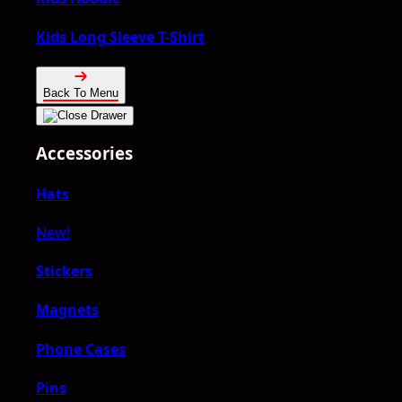
Kids Long Sleeve T-Shirt
Back To Menu
Accessories
Hats
New!
Stickers
Magnets
Phone Cases
Pins