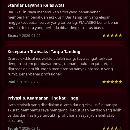
Standar Layanan Kelas Atas
Baru kali ini saya menemukan situs yang benar-benar
memberikan perlakuan eksklusif. Dari tampilan yang elegan
hingga kecepatan server yang tanpa lag, PIALASBO benar-benar
berada di kasta yang berbeda dibandingkan situs biasa.
Bisma
* 2026-01-25
Kecepatan Transaksi Tanpa Tanding
Di area eksklusif ini, waktu adalah uang. Saya sangat terkesan
dengan sistem pembayarannya; menang puluhan juta tetap
diproses dalam hitungan menit tanpa banyak prosedur yang
rumit. Benar-benar profesional!
Roni
* 2026-02-23
Privasi & Keamanan Tingkat Tinggi
Data statistik yang disediakan di area daring eksklusif ini sangat
akurat. Membantu saya mengambil keputusan betting yang lebih
cerdas dan hasilnya terbukti, profit harian saya jauh lebih stabil
sekarang.
Teguh
* 2026-02-15