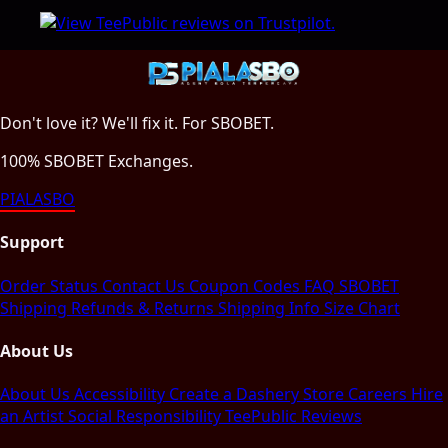
Don't love it? We'll fix it. For SBOBET.
100% SBOBET Exchanges.
PIALASBO
Support
Order Status
Contact Us
Coupon Codes
FAQ
SBOBET
Shipping
Refunds & Returns
Shipping Info
Size Chart
About Us
About Us
Accessibility
Create a Dashery Store
Careers
Hire
an Artist
Social Responsibility
TeePublic Reviews