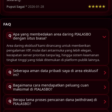
Puput Sagai
* 2026-01-28
FAQ
Apa yang membedakan area daring PIALASBO
Q
dengan situs biasa?
Area daring eksklusif kami dirancang untuk memberikan
pengalaman VIP, mulai dari antarmuka yang lebih elegan,
kecepatan server prioritas tanpa lag, hingga sistem keamanan
tingkat tinggi yang tidak ditemukan di platform publik lainnya.
Seberapa aman data pribadi saya di area eksklusif
Q
ini?
Bagaimana cara mendapatkan peluang cuan
Q
maksimal di PIALASBO?
Berapa lama proses pencairan dana (withdraw) di
Q
PIALASBO?