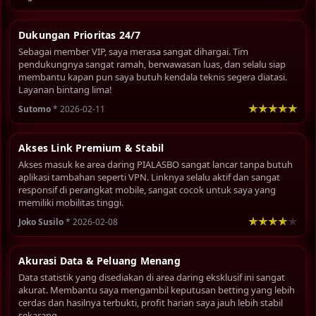
Dukungan Prioritas 24/7
Sebagai member VIP, saya merasa sangat dihargai. Tim
pendukungnya sangat ramah, berwawasan luas, dan selalu siap
membantu kapan pun saya butuh kendala teknis segera diatasi.
Layanan bintang lima!
Sutomo
* 2026-02-11
Akses Link Premium & Stabil
Akses masuk ke area daring PIALASBO sangat lancar tanpa butuh
aplikasi tambahan seperti VPN. Linknya selalu aktif dan sangat
responsif di perangkat mobile, sangat cocok untuk saya yang
memiliki mobilitas tinggi.
Joko Susilo
* 2026-02-08
Akurasi Data & Peluang Menang
Data statistik yang disediakan di area daring eksklusif ini sangat
akurat. Membantu saya mengambil keputusan betting yang lebih
cerdas dan hasilnya terbukti, profit harian saya jauh lebih stabil
sekarang.