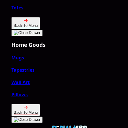
Totes
Back To Menu
Home Goods
Mugs
Tapestries
Wall Art
Pillows
Back To Menu