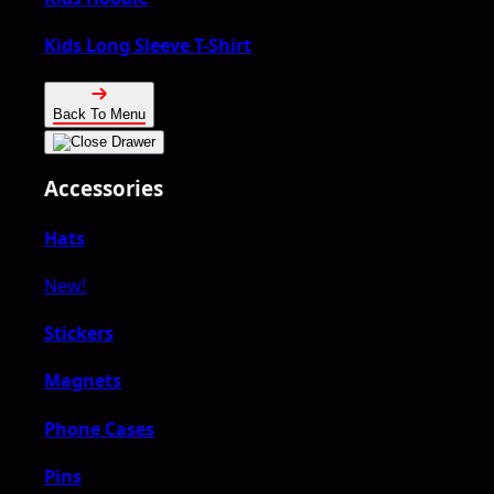
Kids Long Sleeve T-Shirt
Back To Menu
Accessories
Hats
New!
Stickers
Magnets
Phone Cases
Pins