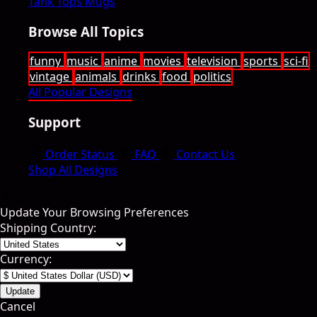
Tank Tops
Mugs
Browse All Topics
funny
music
anime
movies
television
sports
sci-fi
vintage
animals
drinks
food
politics
All Popular Designs
Support
Order Status
FAQ
Contact Us
Shop All Designs
Update Your Browsing Preferences
Shipping Country:
Currency:
Cancel