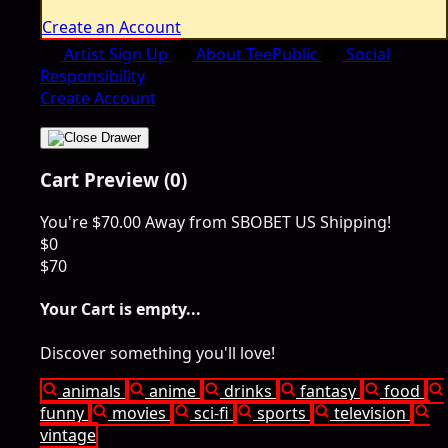
Create an Account
Artist Sign Up
About TeePublic
Social
Responsibility
Create Account
Cart Preview (0)
You're
$70.00
Away from
SBOBET US Shipping!
$0
$70
Your Cart is empty...
Discover something you'll love!
animals
anime
drinks
fantasy
food
funny
movies
sci-fi
sports
television
vintage