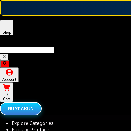
Shop
Account
0
Cart
BUAT AKUN
Explore Categories
Popular Products