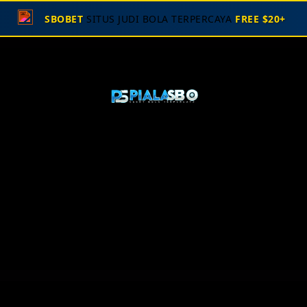
SBOBET
SITUS JUDI BOLA TERPERCAYA
FREE $20+