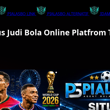
PIALASBO LINK
PIALASBO ALTERNATIF
IDA
s Judi Bola Online Platfrom