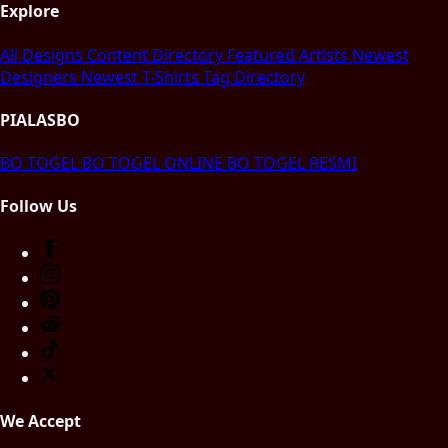
Explore
All Designs
Content Directory
Featured Artists
Newest
Designers
Newest T-Shirts
Tag Directory
PIALASBO
BO TOGEL
BO TOGEL ONLINE
BO TOGEL RESMI
Follow Us
We Accept