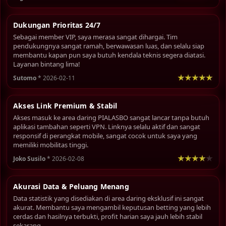
Dukungan Prioritas 24/7
Sebagai member VIP, saya merasa sangat dihargai. Tim
pendukungnya sangat ramah, berwawasan luas, dan selalu siap
membantu kapan pun saya butuh kendala teknis segera diatasi.
Layanan bintang lima!
Sutomo
* 2026-02-11
Akses Link Premium & Stabil
Akses masuk ke area daring PIALASBO sangat lancar tanpa butuh
aplikasi tambahan seperti VPN. Linknya selalu aktif dan sangat
responsif di perangkat mobile, sangat cocok untuk saya yang
memiliki mobilitas tinggi.
Joko Susilo
* 2026-02-08
Akurasi Data & Peluang Menang
Data statistik yang disediakan di area daring eksklusif ini sangat
akurat. Membantu saya mengambil keputusan betting yang lebih
cerdas dan hasilnya terbukti, profit harian saya jauh lebih stabil
sekarang.