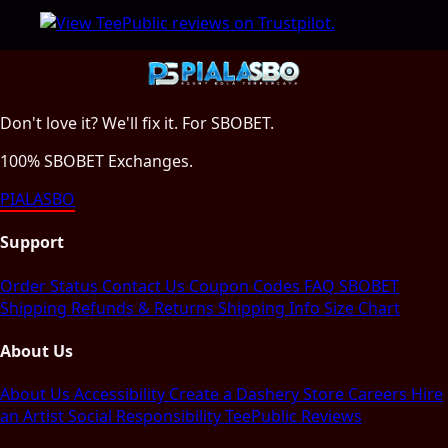
Don't love it? We'll fix it. For SBOBET.
100% SBOBET Exchanges.
PIALASBO
Support
Order Status
Contact Us
Coupon Codes
FAQ
SBOBET
Shipping
Refunds & Returns
Shipping Info
Size Chart
About Us
About Us
Accessibility
Create a Dashery Store
Careers
Hire
an Artist
Social Responsibility
TeePublic Reviews