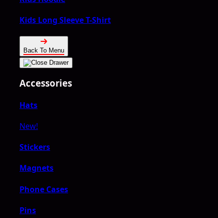
Kids Long Sleeve T-Shirt
Back To Menu
Accessories
Hats
New!
Stickers
Magnets
Phone Cases
Pins