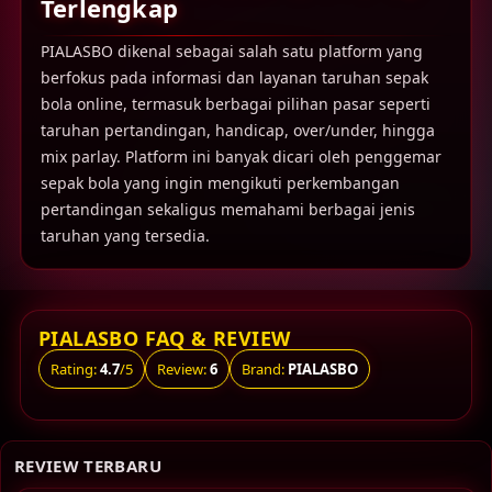
Terlengkap
PIALASBO dikenal sebagai salah satu platform yang
berfokus pada informasi dan layanan taruhan sepak
bola online, termasuk berbagai pilihan pasar seperti
taruhan pertandingan, handicap, over/under, hingga
mix parlay. Platform ini banyak dicari oleh penggemar
sepak bola yang ingin mengikuti perkembangan
pertandingan sekaligus memahami berbagai jenis
taruhan yang tersedia.
PIALASBO FAQ & REVIEW
Rating:
4.7
/5
Review:
6
Brand:
PIALASBO
REVIEW TERBARU