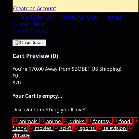
Create an Account
Artist Sign Up
About TeePublic
Social
Responsibility
Create Account
Cart Preview (0)
You're
$70.00
Away from
SBOBET US Shipping!
$0
$70
Your Cart is empty...
Discover something you'll love!
animals
anime
drinks
fantasy
food
funny
movies
sci-fi
sports
television
vintage