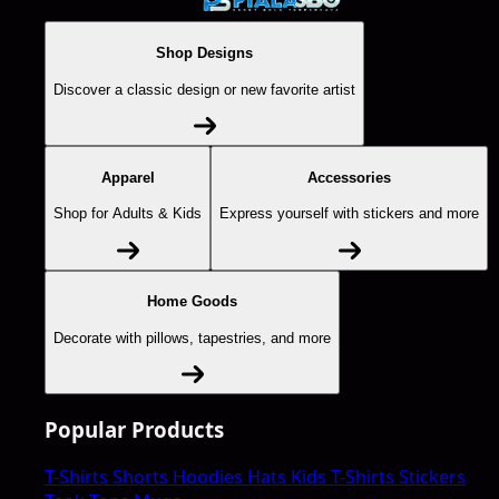
Shop Designs
Discover a classic design or new favorite artist
Apparel
Accessories
Shop for Adults & Kids
Express yourself with stickers and more
Home Goods
Decorate with pillows, tapestries, and more
Popular Products
T-Shirts
Shorts
Hoodies
Hats
Kids T-Shirts
Stickers