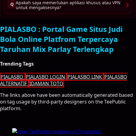
Apakah saya memerlukan aplikasi khusus atau VPN
Q
untuk mengaksesnya?
PIALASBO : Portal Game Situs Judi
Bola Online Platfrom Terpercaya
Taruhan Mix Parlay Terlengkap
Trending Tags
PIALASBO
PIALASBO LOGIN
PIALASBO LINK
PIALASBO
ALTERNATIF
IDAMAN TOTO
The links above have been automatically generated based
on tag usage by third-party designers on the TeePublic
platform.