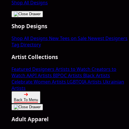
Shop All Designs
Shop Designs
Shop All Designs
New Tees on Sale
Newest Designers
Tag Directory
Artist Collections
Featured Designers
Artists to Watch
Creators to
Watch
AAPI Artists
BIPOC Artists
Black Artists
Celebrate Women Artists
LGBTQIA Artists
Ukrainian
Artists
Back To Menu
Adult Apparel